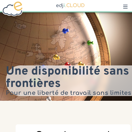
e
d
j
i
.
C
L
O
U
D
Une disponibilité sans
frontières
Pour une liberté de travail sans limites